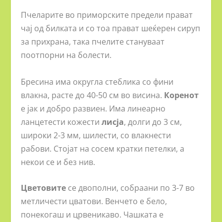
Пчеларите во приморските предели прават
чај од билката и со тоа прават шеќерен сируп
за прихрана, така пчелите стануваат
поотпорни на болести.
Бресина има округла стеблика со фини
влакна, расте до 40-50 см во висина.
Коренот
е јак и добро развиен. Има линеарно
ланцетести кожести
лисја
, долги до 3 см,
широки 2-3 мм, шилести, со влакнести
рабови. Стојат на сосем кратки петелки, а
некои се и без нив.
Цветовите
се двополни, собраани по 3-7 во
метличести цватови. Венчето е бело,
понекогаш и црвеникаво. Чашката е