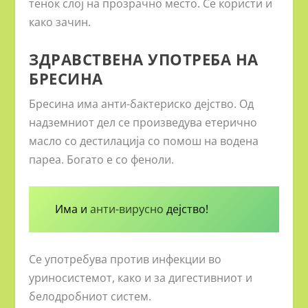
тенок слој на прозрачно место. Се користи и
како зачин.
ЗДРАВСТВЕНА УПОТРЕБА НА
БРЕСИНА
Бресина има анти-бактериско дејство. Од
надземниот дел се произведува етерично
масло со дестилација со помош на водена
пареа. Богато е со феноли.
Има и
анти-вирусно
дејство!
Се употребува против инфекции во
уриносистемот, како и за дигестивниот и
белодробниот систем.