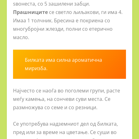
ѕвонеста, со 5 зашилени забци.
Прашниците
се светло љиљакови, ги има 4.
Имаа 1 толчник. Бресина е покриена со
многубројни жлезди, полни со етерично
масло.
Билката има силна ароматична
миризба.
Најчесто се наоѓа во поголеми групи, расте
меѓу камења, на сончеви суви места. Се
размножува со семе и со резници.
Се употребува надземниот дел од билката,
пред или за време на цветање. Се суши во