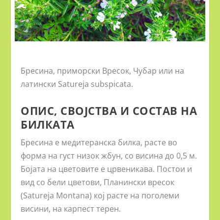
Бресина, приморски Вресок, Чубар или на
латински Satureja subspicata.
ОПИС, СВОЈСТВА И СОСТАВ НА
БИЛКАТА
Бресина е медитеранска билка, расте во
форма на густ низок жбун, со висина до 0,5 м.
Бојата на цветовите е црвеникава. Постои и
вид со бели цветови, Планински вресок
(Satureja Montana) кој расте на поголеми
висини, на карпест терен.