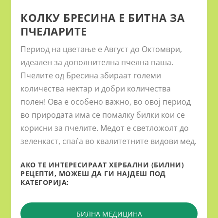
КОЛКУ БРЕСИНА Е БИТНА ЗА
ПЧЕЛАРИТЕ
Период на цветање е Август до Октомври,
идеален за дополнителна пчелна паша.
Пчелите од Бресина збираат големи
количества нектар и добри количества
полен! Ова е особено важно, во овој период
во природата има се помалку билки кои се
корисни за пчелите. Медот е светложолт до
зеленкаст, спаѓа во квалитетните видови мед.
АКО ТЕ ИНТЕРЕСИРААТ ХЕРБАЛНИ (БИЛНИ)
РЕЦЕПТИ, МОЖЕШ ДА ГИ НАЈДЕШ ПОД
КАТЕГОРИЈА:
БИЛНА МЕДИЦИНА