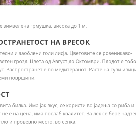
 е зимзелена грмушка, висока до 1 м.
ОСТРАНЕТОСТ НА ВРЕСОК
 тесни и заоблени голи лисја. Цветовите се розеникаво-
етен грозд. Цвета од Август до Октомври. Плодот е тобо
с. Распространет е по медитеранот. Расте на суви ивиц
леми површини.
ОСТ
вита билка. Има јак вкус, се користи во јадења со риба и
 не е на цена, има послаб квалитет. За лек се бере надз
опло и провевно место, во сенка.