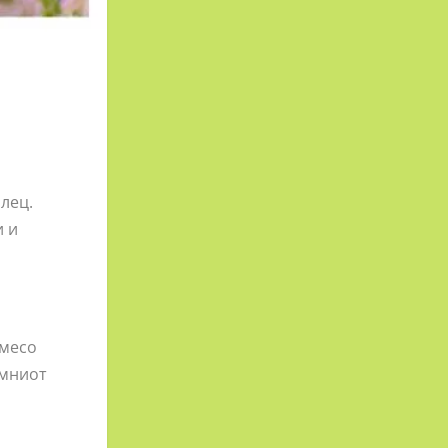
лец.
и и
 месо
емниот