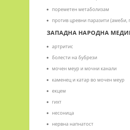
пореметен метаболизам
против цревни паразити (амеби, 
ЗАПАДНА НАРОДНА МЕДИЦ
артритис
болести на бубрези
мочен меур и мочни канали
каменец и катар во мочен меур
екцем
гихт
несоница
нервна напнатост