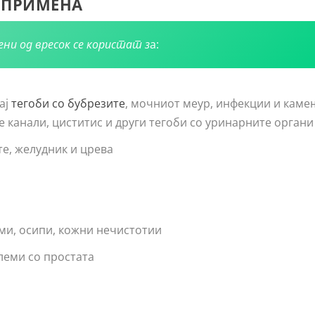
А ПРИМЕНА
и од вресок се користат з
а:
ај
тегоби со бубрезите
, мочниот меур, инфекции и каме
 канали, циститис и други тегоби со уринарните органи
те, желудник и црева
еми, осипи, кожни нечистотии
леми со простата