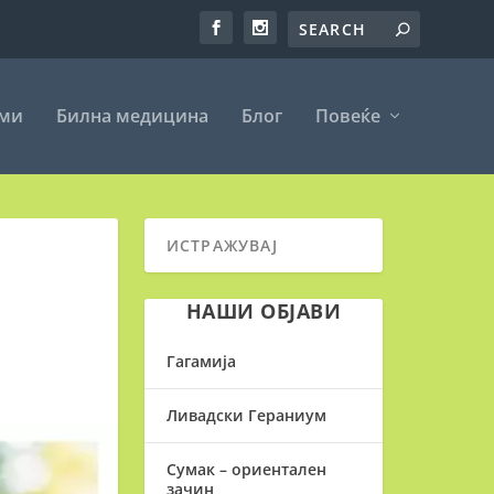
еми
Билна медицина
Блог
Повеќе
НАШИ ОБЈАВИ
Гагамија
Ливадски Гераниум
Сумак – ориентален
зачин