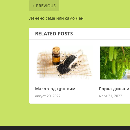
PREVIOUS
Ленено семе или само Лен
RELATED POSTS
Масло од црн ким
Горка диња и
август 20, 2022
март 31, 2022