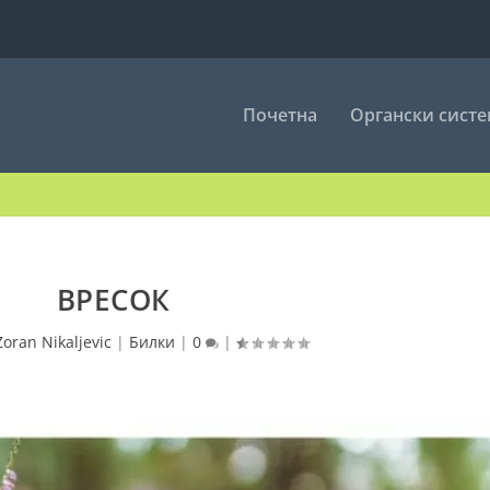
Почетна
Органски сист
ВРЕСОК
Zoran Nikaljevic
|
Билки
|
0
|