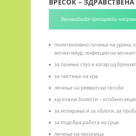
ВРЕСОК – ЗДРАВСТВЕН
Лековитите препарати направен
поинтензивно лачење на урина, к
мочен меур, инфекции на мочните
за лачење слуз и катар од бронхи
за чистење на крв
лечење на ревматски тегоби
кај кожни болести – особено екц
за испирање и за облоги, за проб
за подобра работа на срце
лечење на несоница