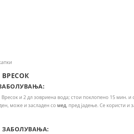
капки
 ВРЕСОК
 ЗАБОЛУВАЊА:
 Вресок и 2 дл зовриена вода; стои поклопено 15 мин. и 
 ден, може и засладен со
мед
, пред јадење. Се користи и з
Е ЗАБОЛУВАЊА: