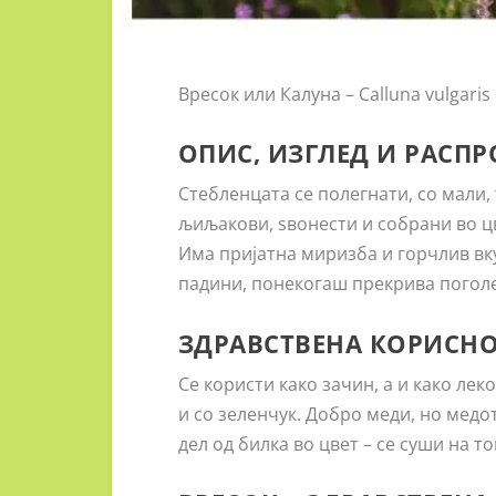
Вресок или Калуна – Calluna vulgaris
ОПИС, ИЗГЛЕД И РАСПР
Стебленцата се полегнати, со мали,
љиљакови, ѕвонести и собрани во цв
Има пријатна миризба и горчлив вку
падини, понекогаш прекрива пого
ЗДРАВСТВЕНА КОРИСН
Се користи како зачин, а и како леко
и со зеленчук. Добро меди, но медот
дел од билка во цвет – се суши на т