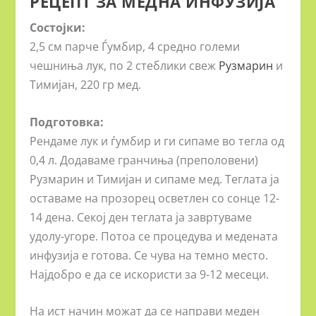
РЕЦЕПТ ЗА МЕДНА ИНФУЗИЈА
Состојки:
2,5 см парче Ѓумбир, 4 средно големи
чешниња лук, по 2 стеблики свеж
Рузмарин
и
Тимијан, 220 гр мед.
Подготовка:
Рендаме лук и ѓумбир и ги сипаме во тегла од
0,4 л. Додаваме гранчиња (преполовени)
Рузмарин и Тимијан и сипаме мед. Теглата ја
оставаме на прозорец осветлен со сонце 12-
14 дена. Секој ден теглата ја завртуваме
удолу-угоре. Потоа се процедува и медената
инфузија е готова. Се чува на темно место.
Најдобро е да се искористи за 9-12 месеци.
На ист начин можат да се направи меден