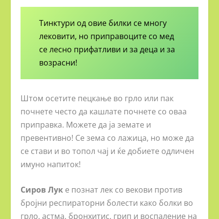
Тинктури
од овие билки се многу
лековити, но приправоците со мед
се лесно прифатливи и за деца и за
возрасни!
Штом осетите пецкање во грло или пак
почнете често да кашлате почнете со оваа
приправка. Можете да ја земате и
превентивно! Се зема со лажица, но може да
се стави и во топол чај и ќе добиете одличен
имуно напиток!
Сиров Лук
е познат лек со векови против
бројни респираторни болести како болки во
грло, астма, бронхитис, грип и воспаление на