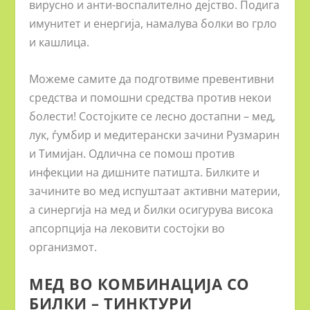
вирусно и анти-воспалително дејство. Подига
имунитет и енергија, намалува болки во грло
и кашлица.
Можеме самите да подготвиме превентивни
средства и помошни средства против некои
болести! Состојките се лесно достапни – мед,
лук, ѓумбир и медитерански зачини Рузмарин
и Тимијан. Одлична се помош против
инфекции на дишните патишта. Билките и
зачините во мед испуштаат активни материи,
а синергија на мед и билки осигурува висока
апсорпција на лековити состојки во
организмот.
МЕД ВО КОМБИНАЦИЈА СО
БИЛКИ – ТИНКТУРИ