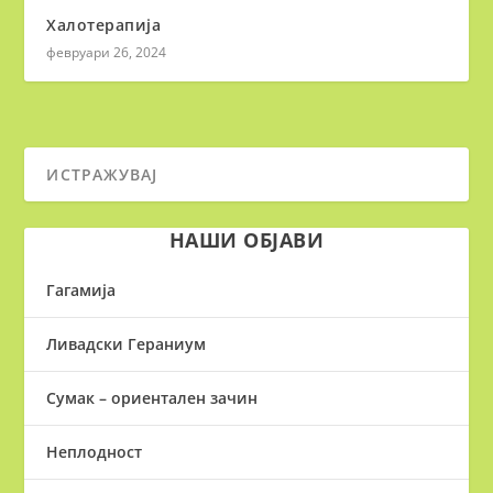
Халотерапија
февруари 26, 2024
НАШИ ОБЈАВИ
Гагамија
Ливадски Гераниум
Сумак – ориентален зачин
Неплодност