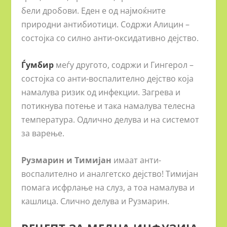
бели дробови. Еден е од најмоќните
природни антибиотици. Содржи Алицин –
состојка со силно анти-оксидативно дејство.
Ѓумбир
меѓу другото, содржи и Гингерол –
состојка со анти-воспалително дејство која
намалува ризик од инфекции. Загрева и
потикнува потење и така намалува телесна
температура. Одлично делува и на системот
за варење.
Рузмарин и Тимијан
имаат анти-
воспалително и аналгетско дејство! Тимијан
помага исфрлање на слуз, а тоа намалува и
кашлица. Слично делува и Рузмарин.