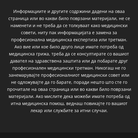
Информациите и другите содржини дадени на оваа
страница или во какви било поврзани материјали, не се
наменети и не треба да се толкуваат како медицински
совети, ниту пак информацијата е замена за
професионална медицинска експертиза или третман.
Ако вие или кое било друго лице имате потреба од
медицинска грижа, треба да се консултирате со вашиот
давател на здравствена заштита или да побарате друг
професионален медицински третман. Никогаш не го
занемарувајте професионалниот медицински совет или
не одложувајте да го барате, поради нешто што сте го
прочитале на оваа страница или во какви било поврзани
материјали. Ако мислите дека можеби имате потреба од
итна медицинска помош, веднаш повикајте го вашиот
лекар или службите за итни случаи.