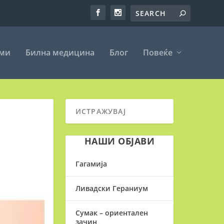
еми
Билна медицина
Блог
Повеќе
НАШИ ОБЈАВИ
Гагамија
Ливадски Гераниум
Сумак – ориентален
зачин