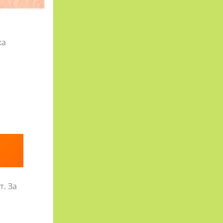
ка
т. За