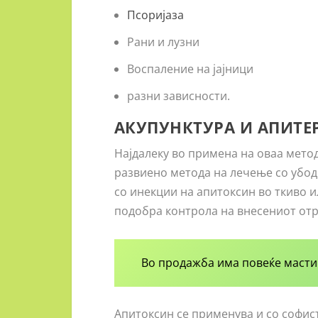
Псоријаза
Рани и лузни
Воспаление на јајници
разни зависности.
АКУПУНКТУРА И АПИТЕ
Најдалеку во примена на оваа мето
развиено метода на лечење со убод
со инекции на апитоксин во ткиво и
подобра контрола на внесениот отр
Во продажба има повеќе масти
Апитоксин се применува и со софис