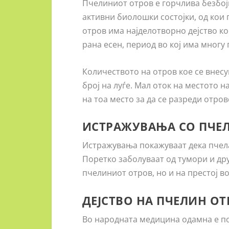
Пчелиниот отров е горчлива безбојн
активни биолошки состојки, од кои
отров има најделотворно дејство ко
рана есен, период во кој има многу
Количеството на отров кое се внесув
број на луѓе. Мал оток на местото 
на тоа место за да се разреди отров
ИСТРАЖУВАЊА СО ПЧЕЛ
Истражувања покажуваат дека пчела
Поретко заболуваат од тумори и др
пчелиниот отров, но и на престој в
ДЕЈСТВО НА ПЧЕЛИН ОТ
Во народната медицина одамна е поз