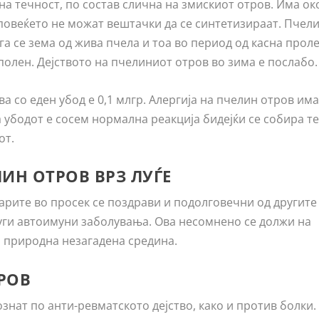
а течност, по состав слична на змискиот отров. Има ок
 повеќето не можат вештачки да се синтетизираат. Пчел
га се зема од жива пчела и тоа во период од касна проле
 полен. Дејството на пчелиниот отров во зима е послабо.
а со еден убод е 0,1 млгр. Алергија на пчелин отров им
на убодот е сосем нормална реакција бидејќи се собира т
от.
ИН ОТРОВ ВРЗ ЛУЃЕ
рите во просек се поздрави и подолговечни од другите 
уги автоимуни заболувања. Ова несомнено се должи на
о природна незагадена средина.
РОВ
нат по анти-ревматското дејство, како и против болки.