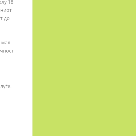
олу 18
иниот
т до
а мал
ечност
луѓе.