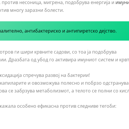
, против несоница, мигрена, подобрува енергија и
имуни
тив многу заразни болести.
алително, антибактериско и антипиретско дејство.
тров ги шири крвните садови, со тоа ја подобрува
ии. Дразбата од убод го активира имуниот систем и крв
сидација спречува развој на бактерии!
 капиларите и овозможува полесно и побрзо одстранув
ва се забрзува метаболизмот, а телото се полни со кис
окажала особено ефикасна против следниве тегоби: