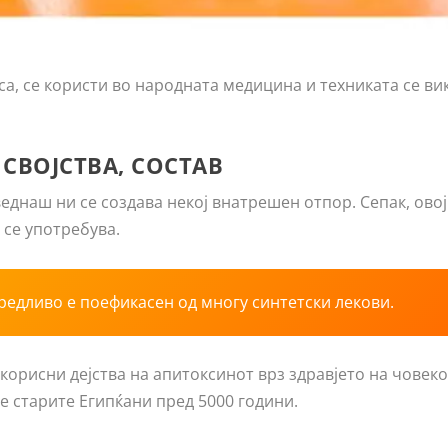
fica, се користи во народната медицина и техниката се ви
 СВОЈСТВА, СОСТАВ
днаш ни се создава некој внатрешен отпор. Сепак, овој
се употребува.
редливо е поефикасен од многу синтетски лекови.
корисни дејства на апитоксинот врз здравјето на човеко
е старите Египќани пред 5000 години.