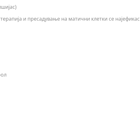
ишијас)
терапија и пресадување на матични клетки се најефика
рол