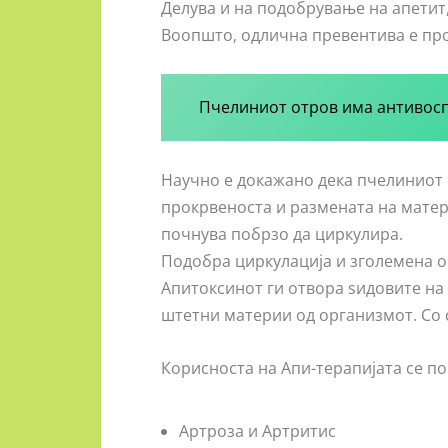
Делува и на подобрување на апетит
Воопшто, одлична превентива е про
Пчелиниот отров има антивосп
Научно е докажано дека пчелиниот о
прокрвеноста и размената на матер
почнува побрзо да циркулира.
Подобра циркулација и зголемена ок
Апитоксинот ги отвора ѕидовите на
штетни материи од организмот. Со о
Корисноста на Апи-терапијата се п
Артроза и Артритис