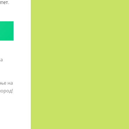
тет
.
та
ање на
лород!