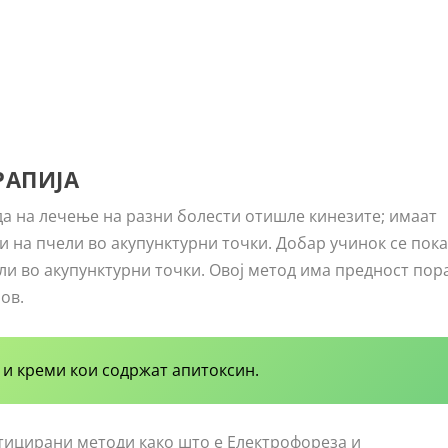
РАПИЈА
да на лечење на разни болести отишле кинезите; имаат
и на пчели во акупунктурни точки. Добар учинок се пок
ли во акупунктурни точки. Овој метод има предност пор
ов.
 и креми кои содржат апитоксин.
тицирани методи како што е Електрофореза и