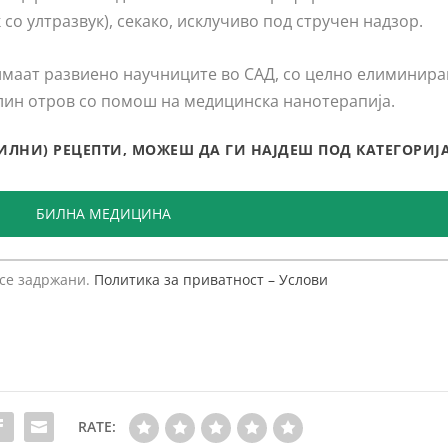
со ултразвук), секако, исклучиво под стручен надзор.
имаат развиено научниците во САД, со целно елиминир
лин отров со помош на медицинска нанотерапија.
БИЛНИ) РЕЦЕПТИ, МОЖЕШ ДА ГИ НАЈДЕШ ПОД КАТЕГОРИЈА
БИЛНА МЕДИЦИНА
 се задржани.
Политика за приватност – Услови
RATE: