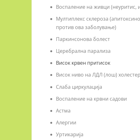
Воспаление на живци (неуритис, 
Мултиплекс склероза (апитоксино
против ова заболување)
Паркинсонова болест
Церебрална парализа
Висок крвен притисок
Висок ниво на ЛДЛ (лош) холесте
Слаба циркулација
Воспаление на крвни садови
Астма
Алергии
Уртикарија