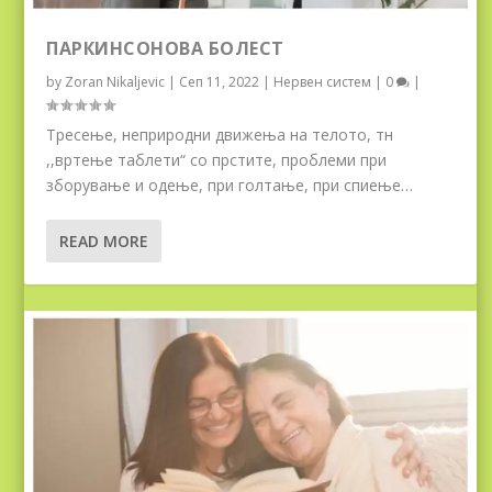
ПАРКИНСОНОВА БОЛЕСТ
by
Zoran Nikaljevic
|
Сеп 11, 2022
|
Нервен систем
|
0
|
Тресење, неприродни движења на телото, тн
,,вртење таблети“ со прстите, проблеми при
зборување и одење, при голтање, при спиење…
READ MORE