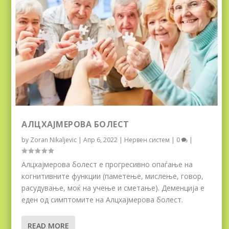
АЛЦХАЈМЕРОВА БОЛЕСТ
by
Zoran Nikaljevic
|
Апр 6, 2022
|
Нервен систем
|
0
|
Алцхајмерова болест е прогресивно опаѓање на
когнитивните функции (паметење, мислење, говор,
расудување, моќ на учење и сметање). Деменција е
еден од симптомите на Алцхајмерова болест.
READ MORE