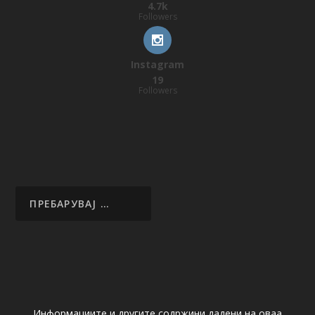
4.7k
Followers
Instagram
19
Followers
Информациите и другите содржини дадени на оваа