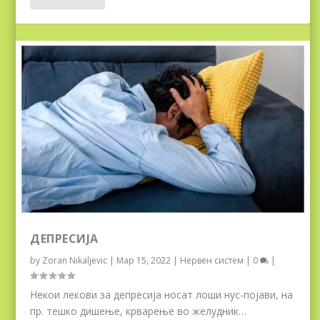
ДЕПРЕСИЈА
by
Zoran Nikaljevic
|
Мар 15, 2022
|
Нервен систем
|
0
|
Некои лекови за депресија носат лоши нус-појави, на
пр. тешко дишење, крварење во желудник…