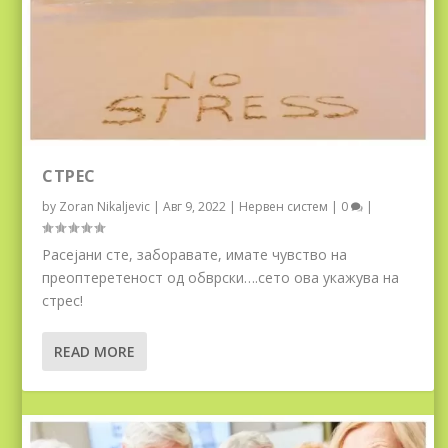
СТРЕС
by
Zoran Nikaljevic
|
Авг 9, 2022
|
Нервен систем
|
0
|
Расејани сте, заборавате, имате чувство на
преоптеретеност од обврски….сето ова укажува на
стрес!
READ MORE