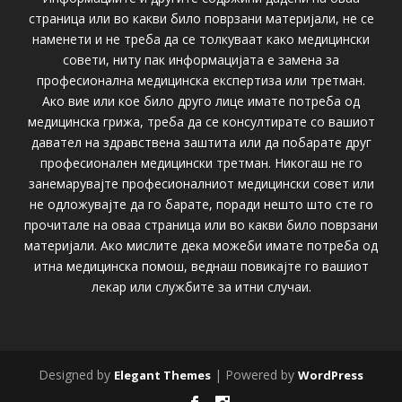
страница или во какви било поврзани материјали, не се
наменети и не треба да се толкуваат како медицински
совети, ниту пак информацијата е замена за
професионална медицинска експертиза или третман.
Ако вие или кое било друго лице имате потреба од
медицинска грижа, треба да се консултирате со вашиот
давател на здравствена заштита или да побарате друг
професионален медицински третман. Никогаш не го
занемарувајте професионалниот медицински совет или
не одложувајте да го барате, поради нешто што сте го
прочитале на оваа страница или во какви било поврзани
материјали. Ако мислите дека можеби имате потреба од
итна медицинска помош, веднаш повикајте го вашиот
лекар или службите за итни случаи.
Designed by
| Powered by
Elegant Themes
WordPress