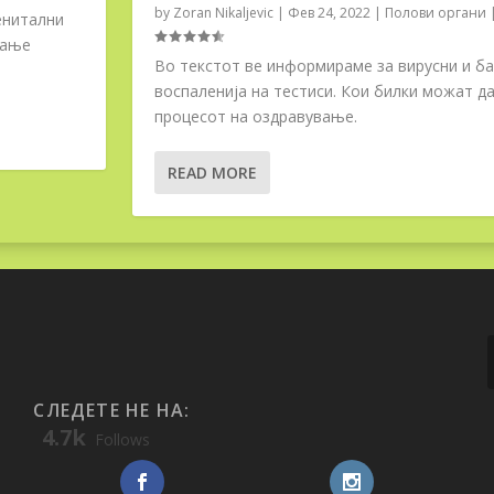
by
Zoran Nikaljevic
|
Фев 24, 2022
|
Полови органи
енитални
вање
Во текстот ве информираме за вирусни и б
воспаленија на тестиси. Кои билки можат д
процесот на оздравување.
READ MORE
СЛЕДЕТЕ НЕ НА:
4.7k
Follows