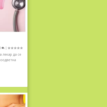
0
|
а лекар да се
 соодветна