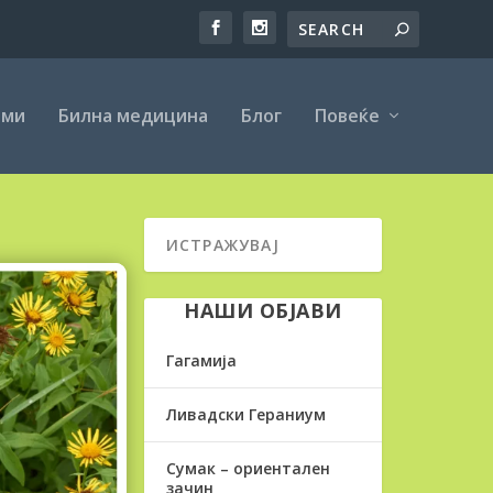
еми
Билна медицина
Блог
Повеќе
НАШИ ОБЈАВИ
Гагамија
Ливадски Гераниум
Сумак – ориентален
зачин