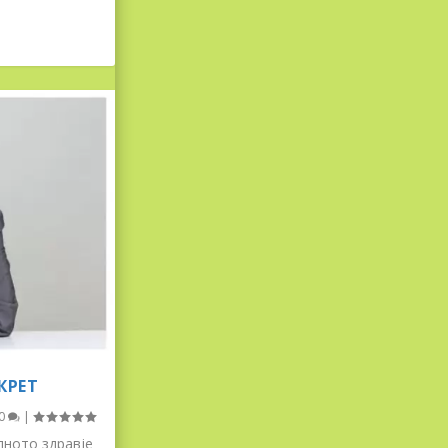
КРЕТ
0
|
лното здравје