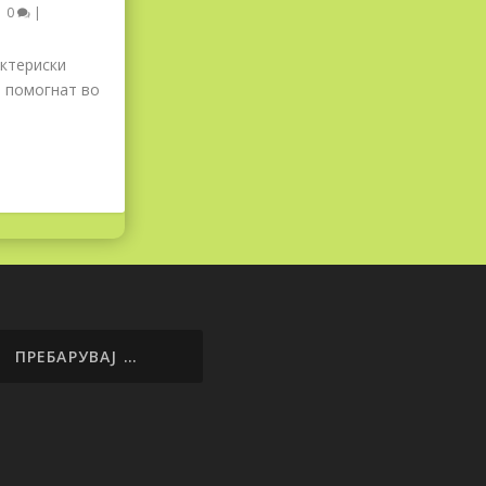
|
0
|
актериски
а помогнат во