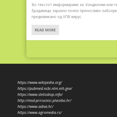
Во текстот имформираме за: Кондиломи или г
брадавици; заразно полно преносливо заболу
предизвикано од ХПВ вирус.
READ MORE
https://www.wikipedia.org/
https://pubmed.ncbi.nlm.nih.gov/
https://www.stetoskop.info/
http://msd-prirucnici.placebo.hr/
https://www.adiva.hr/
https://www.agromedia.rs/