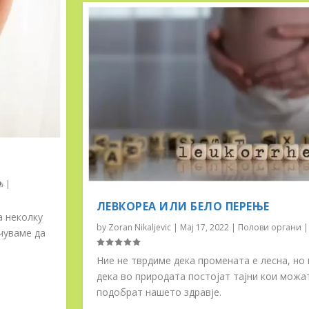
|
ЛЕВКОРЕА ИЛИ БЕЛО ПЕРЕЊЕ
а неколку
by
Zoran Nikaljevic
|
Мај 17, 2022
|
Полови органи
чуваме да
Ние не тврдиме дека промената е лесна, но
дека во природата постојат тајни кои можат
подобрат нашето здравје.