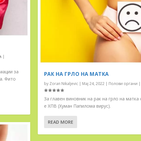
|
мации за
РАК НА ГРЛО НА МАТКА
а. Фито
by
Zoran Nikaljevic
|
Мај 24, 2022
|
Полови органи
За главен виновник на рак на грло на матка 
е ХПВ (Хуман Папилома вирус).
READ MORE