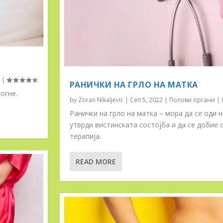
|
РАНИЧКИ НА ГРЛО НА МАТКА
огне.
by
Zoran Nikaljevic
|
Сеп 5, 2022
|
Полови органи
|
Ранички на грло на матка – мора да се оди н
утврди вистинската состојба и да се добие
терапија.
READ MORE