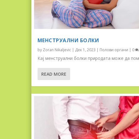
МЕНСТРУАЛНИ БОЛКИ
by
Zoran Nikaljevic
|
Дек 1, 2023
|
Полови органи
|
0
Кај менструални болки природата може да пом
READ MORE