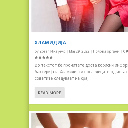
ХЛАМИДИЈА
by
Zoran Nikaljevic
|
Мај 29, 2022
|
Полови органи
|
0
Во текстот ќе прочитате доста корисни инфор
бактеријата Хламидија и последиците од истат
советите следуваат на крај.
READ MORE