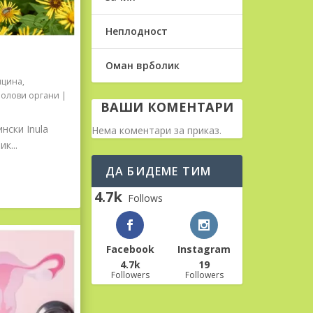
Неплодност
Оман врболик
ицина
,
олови органи
|
ВАШИ КОМЕНТАРИ
нски Inula
Нема коментари за приказ.
к...
ДА БИДЕМЕ ТИМ
4.7k
Follows
Facebook
Instagram
4.7k
19
Followers
Followers