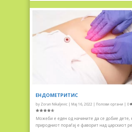
ЕНДОМЕТРИТИС
by
Zoran Nikaljevic
|
Мај 16, 2022
|
Полови органи
|
0
Можеби е еден од начините да се добие дете, 
природниот пораѓај е фаворит над царскиот ре