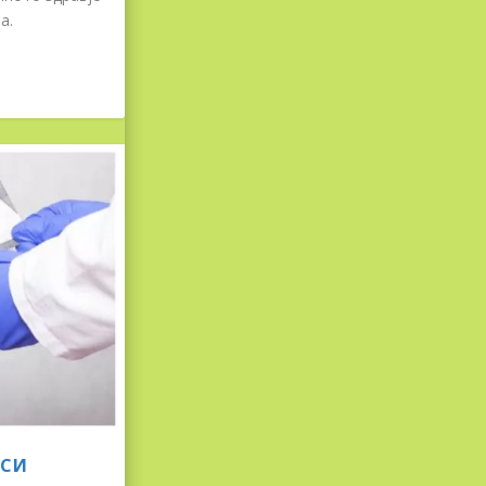
а.
ИСИ