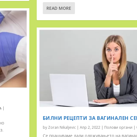
READ MORE
|
БИЛНИ РЕЦЕПТИ ЗА ВАГИНАЛЕН СЕ
но
by
Zoran Nikaljevic
|
Апр 2, 2022
|
Полови органи
|
з.
Се прашуваме дали одржувањето на вагина