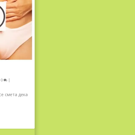
|
0
|
се смета дека