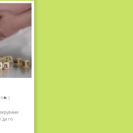
|
0
|
 веруваме
 да го