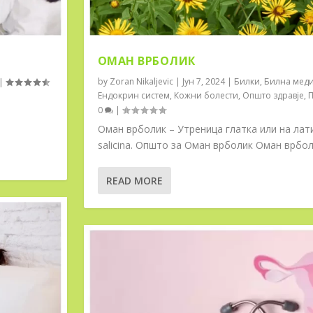
ОМАН ВРБОЛИК
by
Zoran Nikaljevic
|
Јун 7, 2024
|
Билки
,
Билна мед
|
Ендокрин систем
,
Кожни болести
,
Општо здравје
,
П
а
0
|
Оман врболик – Утреница глатка или на лати
salicina. Општо за Оман врболик Оман врболи
READ MORE