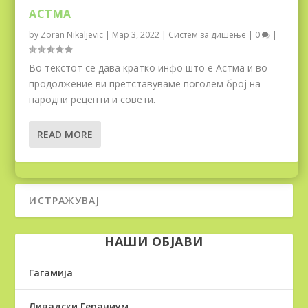
АСТМА
by
Zoran Nikaljevic
|
Мар 3, 2022
|
Систем за дишење
|
0
|
Во текстот се дава кратко инфо што е Астма и во
продолжение ви претставуваме поголем број на
народни рецепти и совети.
READ MORE
НАШИ ОБЈАВИ
Гагамија
Ливадски Гераниум