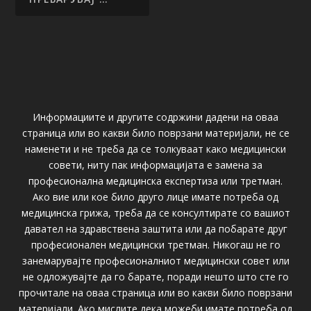
Информациите и другите содржини дадени на оваа
страница или во какви било поврзани материјали, не се
наменети и не треба да се толкуваат како медицински
совети, ниту пак информацијата е замена за
професионална медицинска експертиза или третман.
Ако вие или кое било друго лице имате потреба од
медицинска грижа, треба да се консултирате со вашиот
давател на здравствена заштита или да побарате друг
професионален медицински третман. Никогаш не го
занемарувајте професионалниот медицински совет или
не одложувајте да го барате, поради нешто што сте го
прочитале на оваа страница или во какви било поврзани
материјали. Ако мислите дека можеби имате потреба од