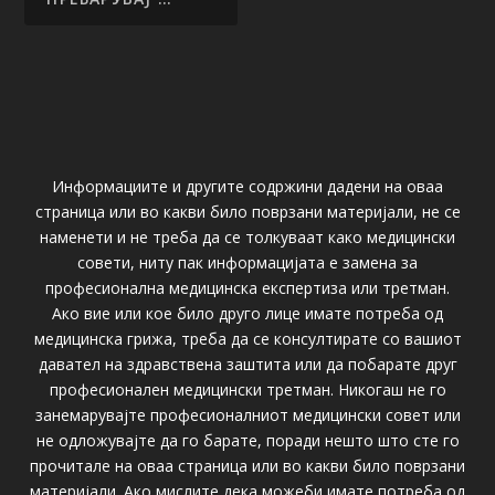
Информациите и другите содржини дадени на оваа
страница или во какви било поврзани материјали, не се
наменети и не треба да се толкуваат како медицински
совети, ниту пак информацијата е замена за
професионална медицинска експертиза или третман.
Ако вие или кое било друго лице имате потреба од
медицинска грижа, треба да се консултирате со вашиот
давател на здравствена заштита или да побарате друг
професионален медицински третман. Никогаш не го
занемарувајте професионалниот медицински совет или
не одложувајте да го барате, поради нешто што сте го
прочитале на оваа страница или во какви било поврзани
материјали. Ако мислите дека можеби имате потреба од