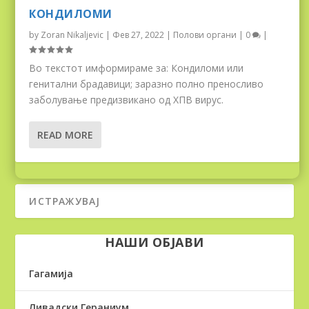
КОНДИЛОМИ
by
Zoran Nikaljevic
|
Фев 27, 2022
|
Полови органи
|
0
|
Во текстот имформираме за: Кондиломи или
генитални брадавици; заразно полно преносливо
заболување предизвикано од ХПВ вирус.
READ MORE
НАШИ ОБЈАВИ
Гагамија
Ливадски Гераниум