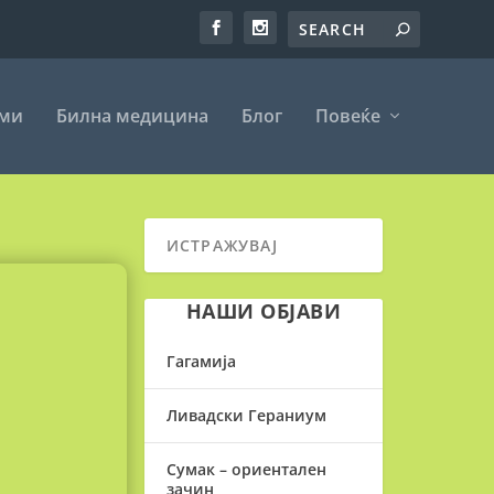
еми
Билна медицина
Блог
Повеќе
НАШИ ОБЈАВИ
Гагамија
Ливадски Гераниум
Сумак – ориентален
зачин