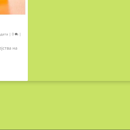
одата
|
0
|
јства на