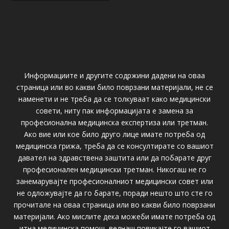
Информациите и другите содржини дадени на оваа
страница или во какви било поврзани материјали, не се
наменети и не треба да се толкуваат како медицински
совети, ниту пак информацијата е замена за
професионална медицинска експертиза или третман.
Ако вие или кое било друго лице имате потреба од
медицинска грижа, треба да се консултирате со вашиот
давател на здравствена заштита или да побарате друг
професионален медицински третман. Никогаш не го
занемарувајте професионалниот медицински совет или
не одложувајте да го барате, поради нешто што сте го
прочитале на оваа страница или во какви било поврзани
материјали. Ако мислите дека можеби имате потреба од
итна медицинска помош, веднаш повикајте го вашиот