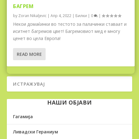
БАГРЕМ
by
Zoran Nikaljevic
|
Апр 4, 2022
|
Билки
|
0
|
Некои домаќинки во тестото за палачинки ставаат и
иситнет багремов цвет! Багремовиот мед е многу
ценет во цела Европа!
READ MORE
НАШИ ОБЈАВИ
Гагамија
Ливадски Гераниум