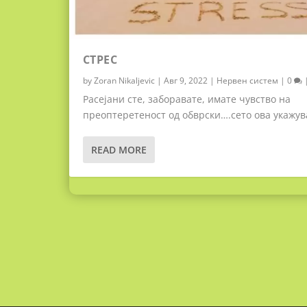
СТРЕС
by
Zoran Nikaljevic
|
Авг 9, 2022
|
Нервен систем
|
0
Расејани сте, заборавате, имате чувство на
преоптеретеност од обврски….сето ова укажува
READ MORE