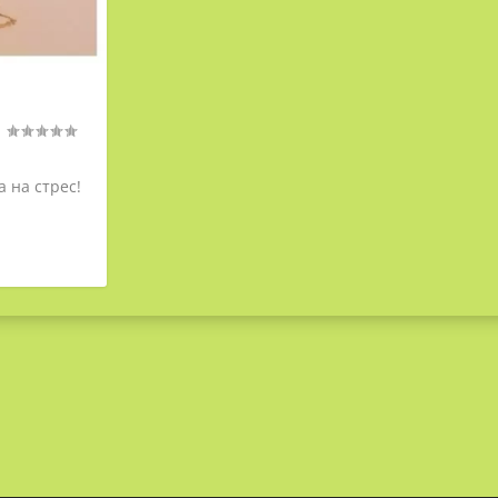
|
 на стрес!