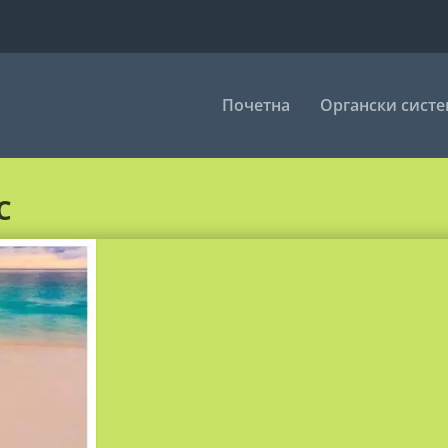
Почетна
Органски сист
С