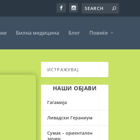
еми
Билна медицина
Блог
Повеќе
НАШИ ОБЈАВИ
Гагамија
Ливадски Гераниум
Сумак – ориентален
зачин