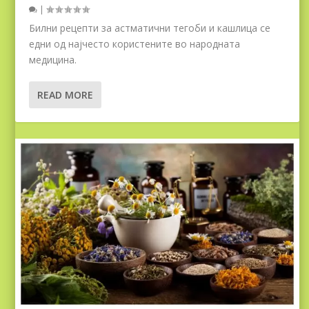
|
Билни рецепти за астматични тегоби и кашлица се
едни од најчесто користените во народната
медицина.
READ MORE