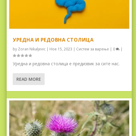
УРЕДНА И РЕДОВНА СТОЛИЦА
by
Zoran Nikaljevic
|
Ное 15, 2023
|
Систем за варење
|
0
|
Уредна и редовна столица е предизвик за сите нас.
READ MORE