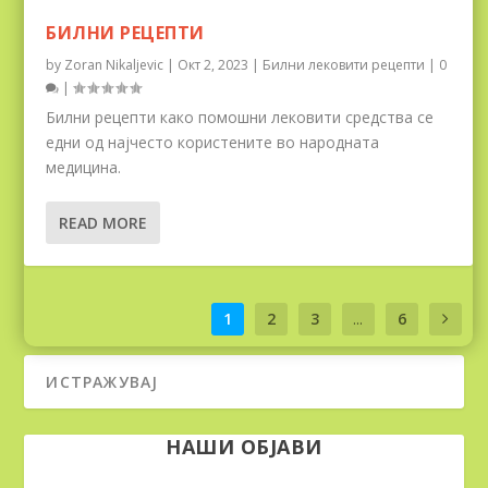
БИЛНИ РЕЦЕПТИ
by
Zoran Nikaljevic
|
Окт 2, 2023
|
Билни лековити рецепти
|
0
|
Билни рецепти како помошни лековити средства се
едни од најчесто користените во народната
медицина.
READ MORE
1
2
3
...
6
НАШИ ОБЈАВИ