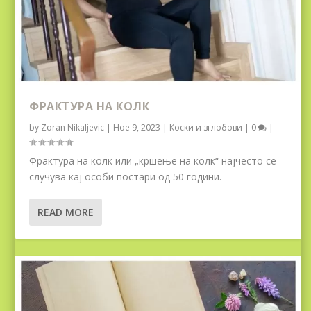
ФРАКТУРА НА КОЛК
by
Zoran Nikaljevic
|
Ное 9, 2023
|
Коски и зглобови
|
0
|
Фрактура на колк или „кршење на колк“ најчесто се
случува кај особи постари од 50 години.
READ MORE