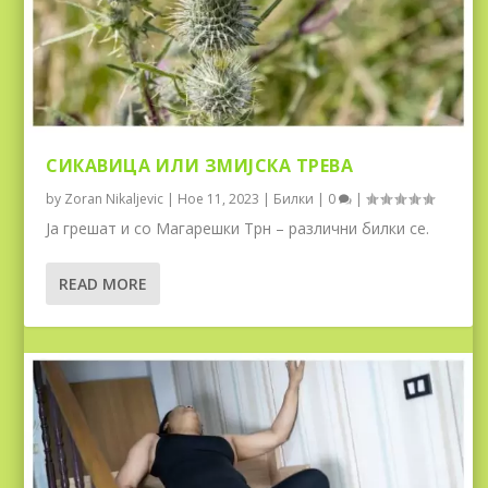
СИКАВИЦА ИЛИ ЗМИЈСКА ТРЕВА
by
Zoran Nikaljevic
|
Ное 11, 2023
|
Билки
|
0
|
Ја грешат и со Магарешки Трн – различни билки се.
READ MORE