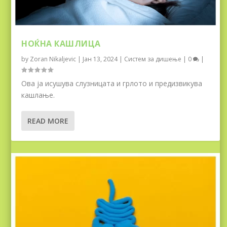
НОЌНА КАШЛИЦА
by
Zoran Nikaljevic
|
Јан 13, 2024
|
Систем за дишење
|
0
|
Ова ја исушува слузницата и грлото и предизвикува
кашлање.
READ MORE