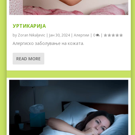
УРТИКАРИЈА
by
Zoran Nikaljevic
|
Јан 30, 2024
|
Алергии
|
0
|
Aлергиско заболување на кожата.
READ MORE