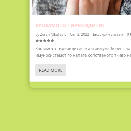
ХАШИМОТО ТИРЕОИДИТИС
by
Zoran Nikaljevic
|
Сеп 3, 2022
|
Ендокрин систем
|
0
Хашимото тиреоидитис е автоимуна болест во 
имуносистемот го напаѓа сопственото ткиво н
READ MORE