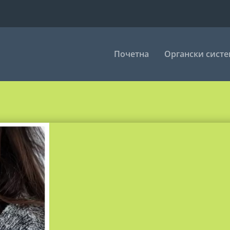
Почетна
Органски сист