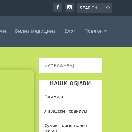
еми
Билна медицина
Блог
Повеќе
НАШИ ОБЈАВИ
Гагамија
Ливадски Гераниум
Сумак – ориентален
зачин