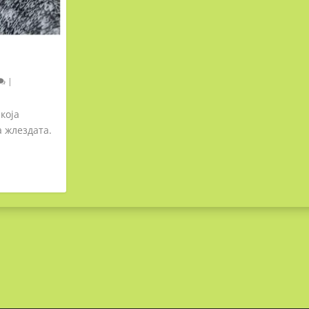
|
која
а жлездата.