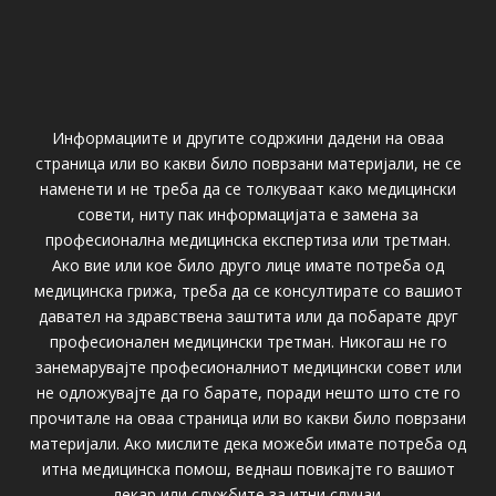
Информациите и другите содржини дадени на оваа
страница или во какви било поврзани материјали, не се
наменети и не треба да се толкуваат како медицински
совети, ниту пак информацијата е замена за
професионална медицинска експертиза или третман.
Ако вие или кое било друго лице имате потреба од
медицинска грижа, треба да се консултирате со вашиот
давател на здравствена заштита или да побарате друг
професионален медицински третман. Никогаш не го
занемарувајте професионалниот медицински совет или
не одложувајте да го барате, поради нешто што сте го
прочитале на оваа страница или во какви било поврзани
материјали. Ако мислите дека можеби имате потреба од
итна медицинска помош, веднаш повикајте го вашиот
лекар или службите за итни случаи.