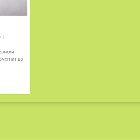
|
ериски
омогнат во