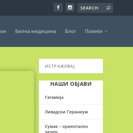
еми
Билна медицина
Блог
Повеќе
НАШИ ОБЈАВИ
Гагамија
Ливадски Гераниум
Сумак – ориентален
зачин