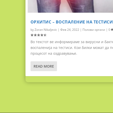
ОРХИТИС – ВОСПАЛЕНИЕ НА ТЕСТИСИ
by
Zoran Nikaljevic
|
Фев 24, 2022
|
Полови органи
|
0
Во текстот ве информираме за вирусни и бакт
воспаленија на тестиси. Кои билки можат да п
процесот на оздравување.
READ MORE