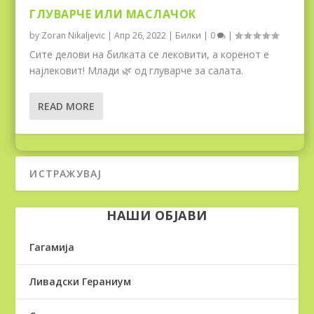
ГЛУВАРЧЕ ИЛИ МАСЛАЧОК
by
Zoran Nikaljevic
|
Апр 26, 2022
|
Билки
|
0
|
Сите делови на билката се лековити, а коренот е
најлековит! Млади 🌿 од глуварче за салата.
READ MORE
НАШИ ОБЈАВИ
Гагамија
Ливадски Гераниум