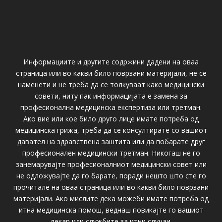
Информациите и другите содржини дадени на оваа
страница или во какви било поврзани материјали, не се
наменети и не треба да се толкуваат како медицински
совети, ниту пак информацијата е замена за
професионална медицинска експертиза или третман.
Ако вие или кое било друго лице имате потреба од
медицинска грижа, треба да се консултирате со вашиот
давател на здравствена заштита или да побарате друг
професионален медицински третман. Никогаш не го
занемарувајте професионалниот медицински совет или
не одложувајте да го барате, поради нешто што сте го
прочитале на оваа страница или во какви било поврзани
материјали. Ако мислите дека можеби имате потреба од
итна медицинска помош, веднаш повикајте го вашиот
лекар или службите за итни случаи.