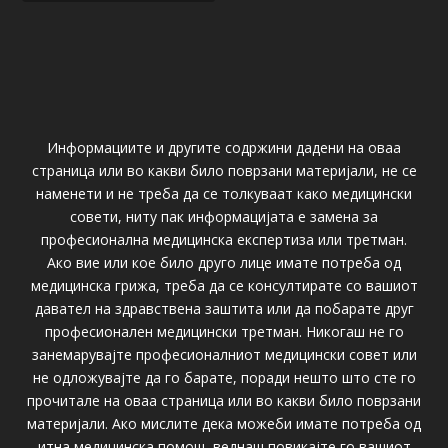
Информациите и другите содржини дадени на оваа
страница или во какви било поврзани материјали, не се
наменети и не треба да се толкуваат како медицински
совети, ниту пак информацијата е замена за
професионална медицинска експертиза или третман.
Ако вие или кое било друго лице имате потреба од
медицинска грижа, треба да се консултирате со вашиот
давател на здравствена заштита или да побарате друг
професионален медицински третман. Никогаш не го
занемарувајте професионалниот медицински совет или
не одложувајте да го барате, поради нешто што сте го
прочитале на оваа страница или во какви било поврзани
материјали. Ако мислите дека можеби имате потреба од
итна медицинска помош, веднаш повикајте го вашиот