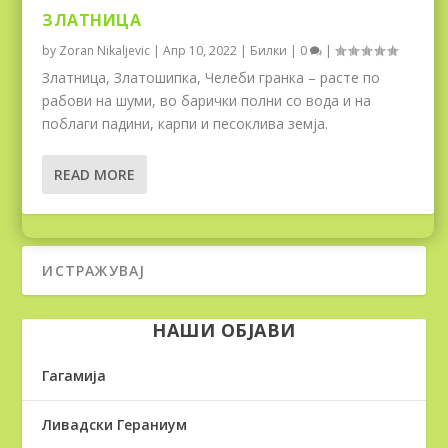
ЗЛАТНИЦА
by
Zoran Nikaljevic
|
Апр 10, 2022
|
Билки
|
0
|
Златница, Златошипка, Челеби гранка – расте по
рабови на шуми, во барички полни со вода и на
поблаги падини, карпи и песоклива земја.
READ MORE
НАШИ ОБЈАВИ
Гагамија
Ливадски Гераниум