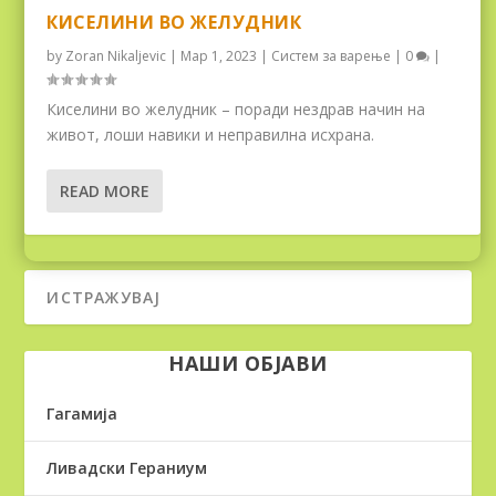
КИСЕЛИНИ ВО ЖЕЛУДНИК
by
Zoran Nikaljevic
|
Мар 1, 2023
|
Систем за варење
|
0
|
Киселини во желудник – поради нездрав начин на
живот, лоши навики и неправилна исхрана.
READ MORE
НАШИ ОБЈАВИ
Гагамија
Ливадски Гераниум