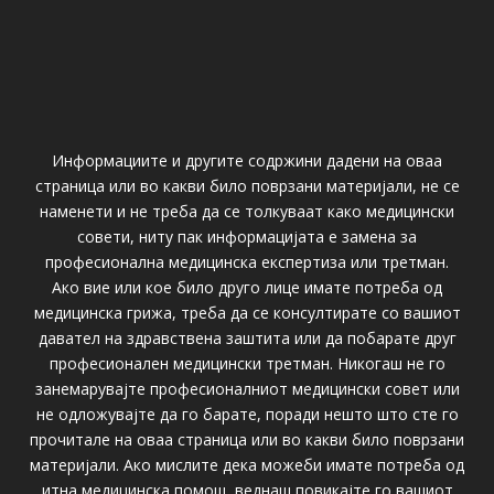
Информациите и другите содржини дадени на оваа
страница или во какви било поврзани материјали, не се
наменети и не треба да се толкуваат како медицински
совети, ниту пак информацијата е замена за
професионална медицинска експертиза или третман.
Ако вие или кое било друго лице имате потреба од
медицинска грижа, треба да се консултирате со вашиот
давател на здравствена заштита или да побарате друг
професионален медицински третман. Никогаш не го
занемарувајте професионалниот медицински совет или
не одложувајте да го барате, поради нешто што сте го
прочитале на оваа страница или во какви било поврзани
материјали. Ако мислите дека можеби имате потреба од
итна медицинска помош, веднаш повикајте го вашиот