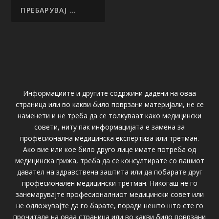
Информациите и другите содржини дадени на оваа
страница или во какви било поврзани материјали, не се
наменети и не треба да се толкуваат како медицински
совети, ниту пак информацијата е замена за
професионална медицинска експертиза или третман.
Ако вие или кое било друго лице имате потреба од
медицинска грижа, треба да се консултирате со вашиот
давател на здравствена заштита или да побарате друг
професионален медицински третман. Никогаш не го
занемарувајте професионалниот медицински совет или
не одложувајте да го барате, поради нешто што сте го
прочитале на оваа страница или во какви било поврзани