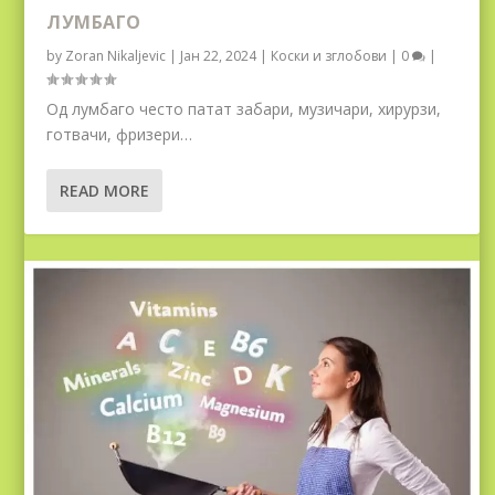
ЛУМБАГО
by
Zoran Nikaljevic
|
Јан 22, 2024
|
Коски и зглобови
|
0
|
Од лумбаго често патат забари, музичари, хирурзи,
готвачи, фризери…
READ MORE