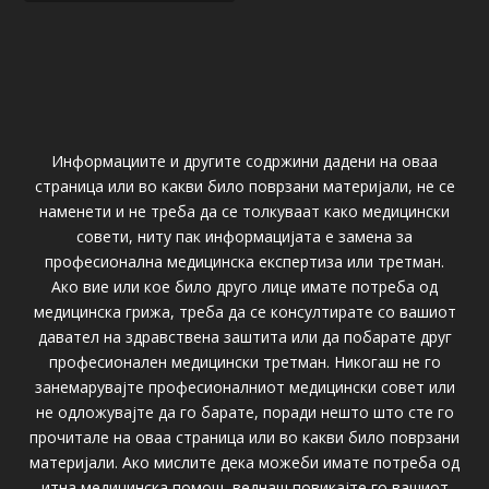
Информациите и другите содржини дадени на оваа
страница или во какви било поврзани материјали, не се
наменети и не треба да се толкуваат како медицински
совети, ниту пак информацијата е замена за
професионална медицинска експертиза или третман.
Ако вие или кое било друго лице имате потреба од
медицинска грижа, треба да се консултирате со вашиот
давател на здравствена заштита или да побарате друг
професионален медицински третман. Никогаш не го
занемарувајте професионалниот медицински совет или
не одложувајте да го барате, поради нешто што сте го
прочитале на оваа страница или во какви било поврзани
материјали. Ако мислите дека можеби имате потреба од
итна медицинска помош, веднаш повикајте го вашиот