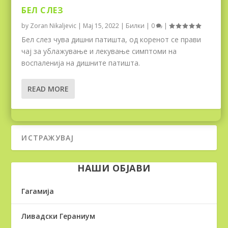
БЕЛ СЛЕЗ
by
Zoran Nikaljevic
|
Мај 15, 2022
|
Билки
|
0
|
Бел слез чува дишни патишта, од коренот се прави
чај за ублажување и лекување симптоми на
воспаленија на дишните патишта.
READ MORE
НАШИ ОБЈАВИ
Гагамија
Ливадски Гераниум