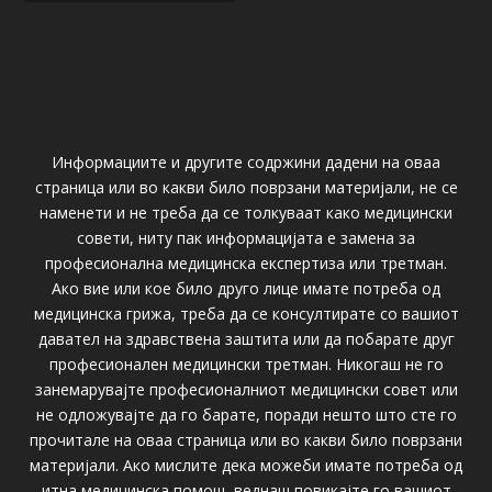
Информациите и другите содржини дадени на оваа
страница или во какви било поврзани материјали, не се
наменети и не треба да се толкуваат како медицински
совети, ниту пак информацијата е замена за
професионална медицинска експертиза или третман.
Ако вие или кое било друго лице имате потреба од
медицинска грижа, треба да се консултирате со вашиот
давател на здравствена заштита или да побарате друг
професионален медицински третман. Никогаш не го
занемарувајте професионалниот медицински совет или
не одложувајте да го барате, поради нешто што сте го
прочитале на оваа страница или во какви било поврзани
материјали. Ако мислите дека можеби имате потреба од
итна медицинска помош, веднаш повикајте го вашиот