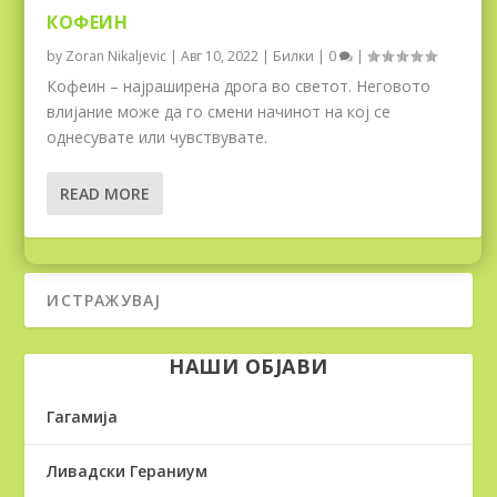
КОФЕИН
by
Zoran Nikaljevic
|
Авг 10, 2022
|
Билки
|
0
|
Кофеин – најраширена дрога во светот. Неговото
влијание може да го смени начинот на кој се
однесувате или чувствувате.
READ MORE
НАШИ ОБЈАВИ
Гагамија
Ливадски Гераниум