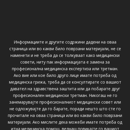
Информациите и другите содржини дадени на оваа
страница или во какви било поврзани материјали, не се
наменети и не треба да се толкуваат како медицински
совети, ниту пак информацијата е замена за
професионална медицинска експертиза или третман.
Ако вие или кое било друго лице имате потреба од
медицинска грижа, треба да се консултирате со вашиот
давател на здравствена заштита или да побарате друг
професионален медицински третман. Никогаш не го
занемарувајте професионалниот медицински совет или
не одложувајте да го барате, поради нешто што сте го
прочитале на оваа страница или во какви било поврзани
материјали. Ако мислите дека можеби имате потреба од
итна медицинска помош, веднаш повикајте го вашиот