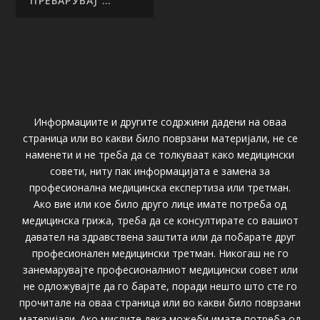
Информациите и другите содржини дадени на оваа
страница или во какви било поврзани материјали, не се
наменети и не треба да се толкуваат како медицински
совети, ниту пак информацијата е замена за
професионална медицинска експертиза или третман.
Ако вие или кое било друго лице имате потреба од
медицинска грижа, треба да се консултирате со вашиот
давател на здравствена заштита или да побарате друг
професионален медицински третман. Никогаш не го
занемарувајте професионалниот медицински совет или
не одложувајте да го барате, поради нешто што сте го
прочитале на оваа страница или во какви било поврзани
материјали. Ако мислите дека можеби имате потреба од