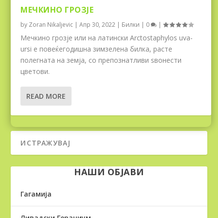
МЕЧКИНО ГРОЗЈЕ
by
Zoran Nikaljevic
|
Апр 30, 2022
|
Билки
|
0
|
Мечкино грозје или на латински Arctostaphylos uva-
ursi е повеќегодишна зимзелена билка, расте
полегната на земја, со препознатливи ѕвонести
цветови.
READ MORE
НАШИ ОБЈАВИ
Гагамија
Ливадски Гераниум