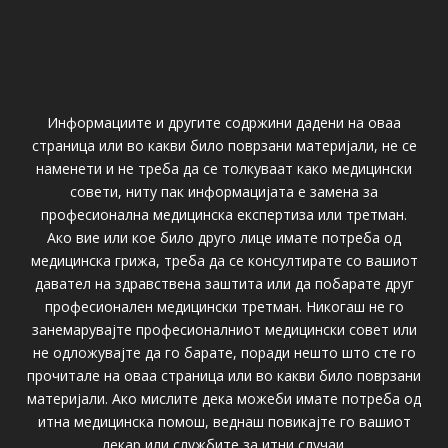
Информациите и другите содржини дадени на оваа
страница или во какви било поврзани материјали, не се
наменети и не треба да се толкуваат како медицински
совети, ниту пак информацијата е замена за
професионална медицинска експертиза или третман.
Ако вие или кое било друго лице имате потреба од
медицинска грижа, треба да се консултирате со вашиот
давател на здравствена заштита или да побарате друг
професионален медицински третман. Никогаш не го
занемарувајте професионалниот медицински совет или
не одложувајте да го барате, поради нешто што сте го
прочитале на оваа страница или во какви било поврзани
материјали. Ако мислите дека можеби имате потреба од
итна медицинска помош, веднаш повикајте го вашиот
лекар или службите за итни случаи.