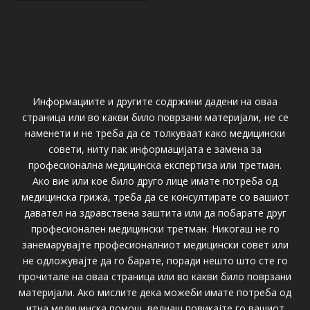
Информациите и другите содржини дадени на оваа
страница или во какви било поврзани материјали, не се
наменети и не треба да се толкуваат како медицински
совети, ниту пак информацијата е замена за
професионална медицинска експертиза или третман.
Ако вие или кое било друго лице имате потреба од
медицинска грижа, треба да се консултирате со вашиот
давател на здравствена заштита или да побарате друг
професионален медицински третман. Никогаш не го
занемарувајте професионалниот медицински совет или
не одложувајте да го барате, поради нешто што сте го
прочитале на оваа страница или во какви било поврзани
материјали. Ако мислите дека можеби имате потреба од
итна медицинска помош, веднаш повикајте го вашиот