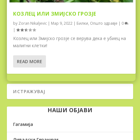
КОЗЛЕЦ ИЛИ ЗМИЈСКО ГРОЗЈЕ
by
Zoran Nikaljevic
|
Мар 9, 2022
|
Билки
,
Општо здравје
|
0
|
Козлец или Змијско грозје се верува дека е убиец на
малигни клетки!
READ MORE
НАШИ ОБЈАВИ
Гагамија
Ливадски Гераниум