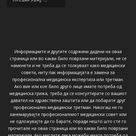
Информациите и другите содржини дадени на оваа
страница или во какви било поврзани материјали, не се
наменети и не треба да се толкуваат како медицински
совети, ниту пак информацијата е замена за
професионална медицинска експертиза или третман.
Ако вие или кое било друго лице имате потреба од
медицинска грижа, треба да се консултирате со вашиот
давател на здравствена заштита или да побарате друг
професионален медицински третман. Никогаш не го
занемарувајте професионалниот медицински совет или
не одложувајте да го барате, поради нешто што сте го
прочитале на оваа страница или во какви било поврзани
материјали. Ако мислите дека можеби имате потреба од