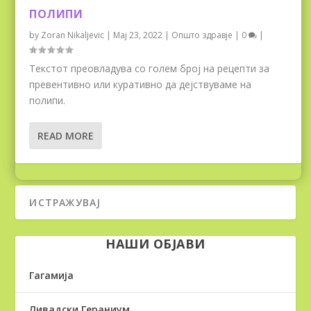
ПОЛИПИ
by
Zoran Nikaljevic
|
Мај 23, 2022
|
Општо здравје
|
0
|
Текстот преовладува со голем број на рецепти за
превентивно или куративно да дејствуваме на
полипи.
READ MORE
НАШИ ОБЈАВИ
Гагамија
Ливадски Гераниум