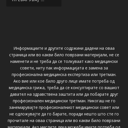
Информациите и другите содржини дадени на оваа
страница или во какви било поврзани материјали, не се
наменети и не треба да се толкуваат како медицински
совети, ниту пак информацијата е замена за
професионална медицинска експертиза или третман.
Ако вие или кое било друго лице имате потреба од
медицинска грижа, треба да се консултирате со вашиот
давател на здравствена заштита или да побарате друг
професионален медицински третман. Никогаш не го
занемарувајте професионалниот медицински совет или
не одложувајте да го барате, поради нешто што сте го
прочитале на оваа страница или во какви било поврзани
материјали. Ако мислите дека можеби имате потреба од