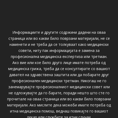
Информациите и другите содржини дадени на оваа
страница или во какви било поврзани материјали, не се
наменети и не треба да се толкуваат како медицински
совети, ниту пак информацијата е замена за
професионална медицинска експертиза или третман.
Ако вие или кое било друго лице имате потреба од
медицинска грижа, треба да се консултирате со вашиот
давател на здравствена заштита или да побарате друг
професионален медицински третман. Никогаш не го
занемарувајте професионалниот медицински совет или
не одложувајте да го барате, поради нешто што сте го
прочитале на оваа страница или во какви било поврзани
материјали. Ако мислите дека можеби имате потреба од
итна медицинска помош, веднаш повикајте го вашиот
лекар или службите за итни случаи.