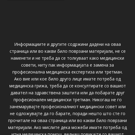
Информациите и другите содржини дадени на оваа
страница или во какви било поврзани материјали, не се
наменети и не треба да се толкуваат како медицински
совети, ниту пак информацијата е замена за
професионална медицинска експертиза или третман.
Ако вие или кое било друго лице имате потреба од
медицинска грижа, треба да се консултирате со вашиот
давател на здравствена заштита или да побарате друг
професионален медицински третман. Никогаш не го
занемарувајте професионалниот медицински совет или
не одложувајте да го барате, поради нешто што сте го
прочитале на оваа страница или во какви било поврзани
материјали. Ако мислите дека можеби имате потреба од
итна медицинска помош, веднаш повикајте го вашиот