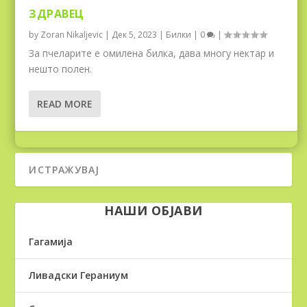
ЗДРАВЕЦ
by
Zoran Nikaljevic
|
Дек 5, 2023
|
Билки
|
0
|
За пчеларите е омилена билка, дава многу нектар и
нешто полен.
READ MORE
НАШИ ОБЈАВИ
Гагамија
Ливадски Гераниум