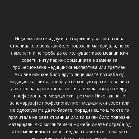
Информациите и другите содржини дадени на оваа
страница или во какви било поврзани материјали, не се
наменети и не треба да се толкуваат како медицински
совети, ниту пак информацијата е замена за
професионална медицинска експертиза или третман.
Ако вие или кое било друго лице имате потреба од
медицинска грижа, треба да се консултирате со вашиот
давател на здравствена заштита или да побарате друг
професионален медицински третман. Никогаш не го
занемарувајте професионалниот медицински совет или
не одложувајте да го барате, поради нешто што сте го
прочитале на оваа страница или во какви било поврзани
материјали. Ако мислите дека можеби имате потреба од
итна медицинска помош, веднаш повикајте го вашиот
лекар или службите за итни случаи.