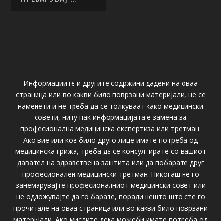
Информациите и другите содржини дадени на оваа
страница или во какви било поврзани материјали, не се
наменети и не треба да се толкуваат како медицински
совети, ниту пак информацијата е замена за
професионална медицинска експертиза или третман.
Ако вие или кое било друго лице имате потреба од
медицинска грижа, треба да се консултирате со вашиот
давател на здравствена заштита или да побарате друг
професионален медицински третман. Никогаш не го
занемарувајте професионалниот медицински совет или
не одложувајте да го барате, поради нешто што сте го
прочитале на оваа страница или во какви било поврзани
материјали. Ако мислите дека можеби имате потреба од