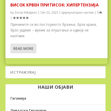
ВИСОК КРВЕН ПРИТИСОК: ХИПЕРТЕНЗИЈА
by
Zoran Nikaljevic
|
Окт 22, 2023
|
Циркулаторен систем
|
0
|
Причините се во постојаното брзање, брза храна,
брзо јадеме – време за опуштање и одмор не
наоѓаме.
READ MORE
НАШИ ОБЈАВИ
Гагамија
Ливадски Гераниум