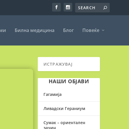
еми
Билна медицина
Блог
Повеќе
НАШИ ОБЈАВИ
Гагамија
Ливадски Гераниум
Сумак – ориентален
зачин