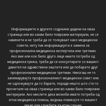
Информациите и другите содржини дадени на оваа
страница или во какви било поврзани материјали, не се
наменети и не треба да се толкуваат како медицински
совети, ниту пак информацијата е замена за
професионална медицинска експертиза или третман.
Ако вие или кое било друго лице имате потреба од
медицинска грижа, треба да се консултирате со вашиот
давател на здравствена заштита или да побарате друг
професионален медицински третман. Никогаш не го
занемарувајте професионалниот медицински совет или
не одложувајте да го барате, поради нешто што сте го
прочитале на оваа страница или во какви било поврзани
материјали. Ако мислите дека можеби имате потреба од
итна медицинска помош, веднаш повикајте го вашиот
лекар или службите за итни случаи.