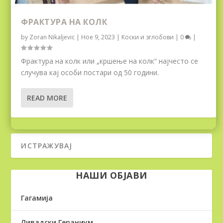
ФРАКТУРА НА КОЛК
by
Zoran Nikaljevic
|
Ное 9, 2023
|
Коски и зглобови
|
0
|
Фрактура на колк или „кршење на колк“ најчесто се
случува кај особи постари од 50 години.
READ MORE
НАШИ ОБЈАВИ
Гагамија
Ливадски Гераниум