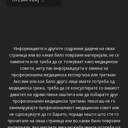
Информациите и другите содржини дадени на оваа
страница или во какви било поврзани материјали, не се
наменети и не треба да се толкуваат како медицински
совети, ниту пак информацијата е замена за
професионална медицинска експертиза или третман.
Ако вие или кое било друго лице имате потреба од
медицинска грижа, треба да се консултирате со вашиот
давател на здравствена заштита или да побарате друг
професионален медицински третман. Никогаш не го
занемарувајте професионалниот медицински совет или
не одложувајте да го барате, поради нешто што сте го
прочитале на оваа страница или во какви било поврзани
материјали. Ако мислите дека можеби имате потреба од