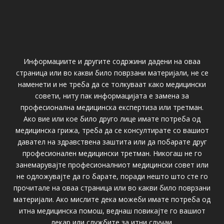
Информациите и другите содржини дадени на оваа
страница или во какви било поврзани материјали, не се
наменети и не треба да се толкуваат како медицински
совети, ниту пак информацијата е замена за
професионална медицинска експертиза или третман.
Ако вие или кое било друго лице имате потреба од
медицинска грижа, треба да се консултирате со вашиот
давател на здравствена заштита или да побарате друг
професионален медицински третман. Никогаш не го
занемарувајте професионалниот медицински совет или
не одложувајте да го барате, поради нешто што сте го
прочитале на оваа страница или во какви било поврзани
материјали. Ако мислите дека можеби имате потреба од
итна медицинска помош, веднаш повикајте го вашиот
лекар или службите за итни случаи.