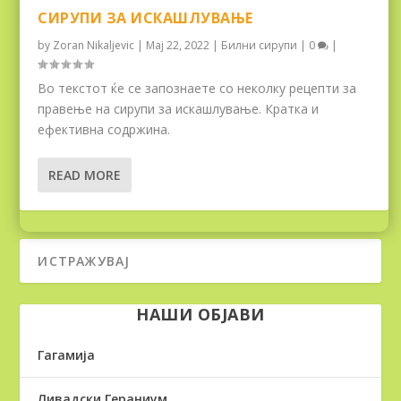
СИРУПИ ЗА ИСКАШЛУВАЊЕ
by
Zoran Nikaljevic
|
Мај 22, 2022
|
Билни сирупи
|
0
|
Во текстот ќе се запознаете со неколку рецепти за
правење на сирупи за искашлување. Кратка и
ефективна содржина.
READ MORE
НАШИ ОБЈАВИ
Гагамија
Ливадски Гераниум