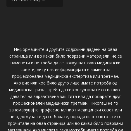
Информациите и другите содржини дадени на оваа
страница или во какви било поврзани материјали, не се
наменети и не треба да се толкуваат како медицински
совети, ниту пак информацијата е замена за
професионална медицинска експертиза или третман.
Ако вие или кое било друго лице имате потреба од
медицинска грижа, треба да се консултирате со вашиот
давател на здравствена заштита или да побарате друг
професионален медицински третман. Никогаш не го
занемарувајте професионалниот медицински совет или
не одложувајте да го барате, поради нешто што сте го
прочитале на оваа страница или во какви било поврзани
материјали. Ако мислите дека можеби имате потреба од