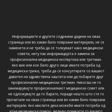
Информациите и другите содржини дадени на оваа
страница или во какви било поврзани материјали, не се
наменети и не треба да се толкуваат како медицински
совети, ниту пак информацијата е замена за
професионална медицинска експертиза или третман.
Ако вие или кое било друго лице имате потреба од
медицинска грижа, треба да се консултирате со вашиот
давател на здравствена заштита или да побарате друг
професионален медицински третман. Никогаш не го
занемарувајте професионалниот медицински совет или
не одложувајте да го барате, поради нешто што сте го
прочитале на оваа страница или во какви било поврзани
материјали. Ако мислите дека можеби имате потреба од
итна медицинска помош, веднаш повикајте го вашиот