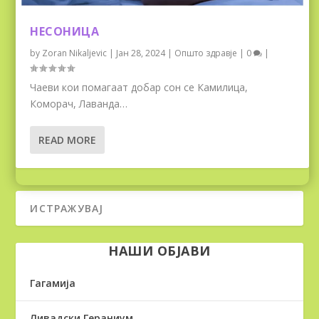
НЕСОНИЦА
by
Zoran Nikaljevic
|
Јан 28, 2024
|
Општо здравје
|
0
|
Чаеви кои помагаат добар сон се Камилица,
Коморач, Лаванда…
READ MORE
НАШИ ОБЈАВИ
Гагамија
Ливадски Гераниум