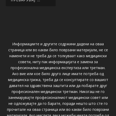
Информациите и другите содржини дадени на оваа
страница или во какви било поврзани материјали, не се
наменети и не треба да се толкуваат како медицински
совети, ниту пак информацијата е замена за
професионална медицинска експертиза или третман.
Ако вие или кое било друго лице имате потреба од
медицинска грижа, треба да се консултирате со вашиот
давател на здравствена заштита или да побарате друг
професионален медицински третман. Никогаш не го
занемарувајте професионалниот медицински совет или
не одложувајте да го барате, поради нешто што сте го
прочитале на оваа страница или во какви било поврзани
материјали. Ако мислите дека можеби имате потреба од