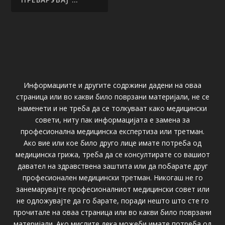
Информациите и другите содржини дадени на оваа
страница или во какви било поврзани материјали, не се
наменети и не треба да се толкуваат како медицински
совети, ниту пак информацијата е замена за
професионална медицинска експертиза или третман.
Ако вие или кое било друго лице имате потреба од
медицинска грижа, треба да се консултирате со вашиот
давател на здравствена заштита или да побарате друг
професионален медицински третман. Никогаш не го
занемарувајте професионалниот медицински совет или
не одложувајте да го барате, поради нешто што сте го
прочитале на оваа страница или во какви било поврзани
материјали. Ако мислите дека можеби имате потреба од