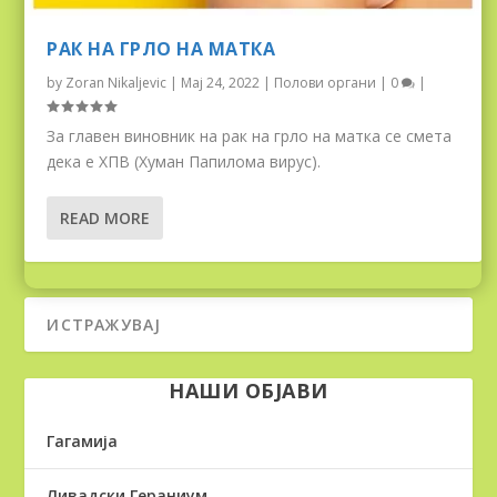
РАК НА ГРЛО НА МАТКА
by
Zoran Nikaljevic
|
Мај 24, 2022
|
Полови органи
|
0
|
За главен виновник на рак на грло на матка се смета
дека е ХПВ (Хуман Папилома вирус).
READ MORE
НАШИ ОБЈАВИ
Гагамија
Ливадски Гераниум