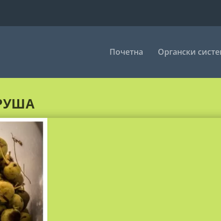
Почетна
Органски сист
КРУША