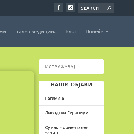
еми
Билна медицина
Блог
Повеќе
НАШИ ОБЈАВИ
Гагамија
Ливадски Гераниум
Сумак – ориентален
зачин