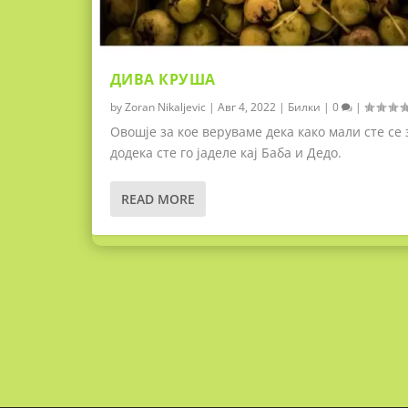
ДИВА КРУША
by
Zoran Nikaljevic
|
Авг 4, 2022
|
Билки
|
0
|
Oвошје за кое веруваме дека како мали сте се
додека сте го јаделе кај Баба и Дедо.
READ MORE