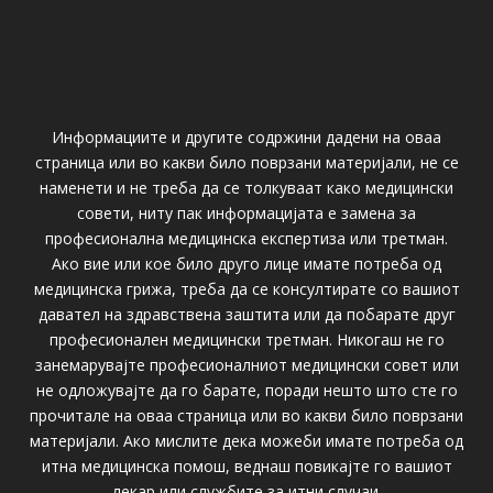
Информациите и другите содржини дадени на оваа
страница или во какви било поврзани материјали, не се
наменети и не треба да се толкуваат како медицински
совети, ниту пак информацијата е замена за
професионална медицинска експертиза или третман.
Ако вие или кое било друго лице имате потреба од
медицинска грижа, треба да се консултирате со вашиот
давател на здравствена заштита или да побарате друг
професионален медицински третман. Никогаш не го
занемарувајте професионалниот медицински совет или
не одложувајте да го барате, поради нешто што сте го
прочитале на оваа страница или во какви било поврзани
материјали. Ако мислите дека можеби имате потреба од
итна медицинска помош, веднаш повикајте го вашиот
лекар или службите за итни случаи.