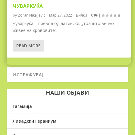
ЧУВАРКУЌА
by
Zoran Nikaljevic
|
Мар 27, 2022
|
Билки
|
0
|
Чуваркуќа – превод од латински: „тоа што вечно
живее на крововите“.
READ MORE
НАШИ ОБЈАВИ
Гагамија
Ливадски Гераниум