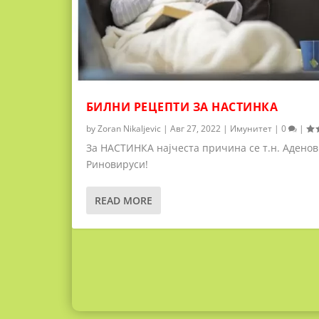
БИЛНИ РЕЦЕПТИ ЗА НАСТИНКА
by
Zoran Nikaljevic
|
Авг 27, 2022
|
Имунитет
|
0
|
За НАСТИНКА најчеста причина се т.н. Аденов
Риновируси!
READ MORE