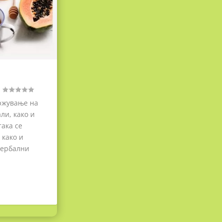
|
ржување на
ли, како и
ака се
 како и
хербални