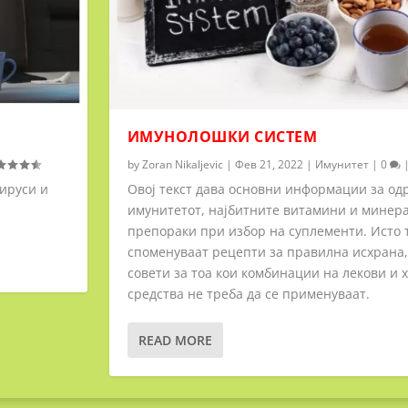
ИМУНОЛОШКИ СИСТЕМ
by
Zoran Nikaljevic
|
Фев 21, 2022
|
Имунитет
|
0
ируси и
Овој текст дава основни информации за од
имунитетот, најбитните витамини и минера
препораки при избор на суплементи. Исто т
споменуваат рецепти за правилна исхрана,
совети за тоа кои комбинации на лекови и 
средства не треба да се применуваат.
READ MORE