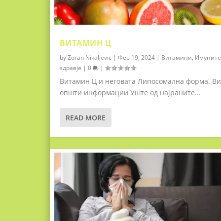
ВИТАМИН Ц
by
Zoran Nikaljevic
|
Фев 19, 2024
|
Витамини
,
Имуните
здравје
|
0
|
Витамин Ц и неговата Липосомална форма. Ви
општи информации Уште од најраните...
READ MORE