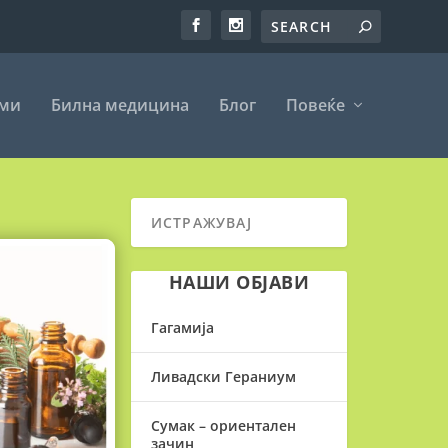
еми
Билна медицина
Блог
Повеќе
НАШИ ОБЈАВИ
Гагамија
Ливадски Гераниум
Сумак – ориентален
зачин