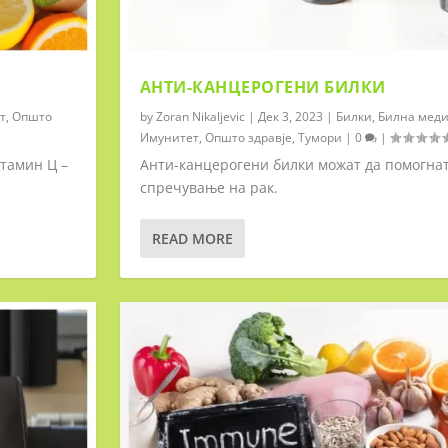
АНТИ-КАНЦЕРОГЕНИ БИЛКИ
т
,
Општо
by
Zoran Nikaljevic
|
Дек 3, 2023
|
Билки
,
Билна мед
Имунитет
,
Општо здравје
,
Тумори
|
0
|
тамин Ц –
Анти-канцерогени билки можат да помогнат
спречување на рак.
READ MORE