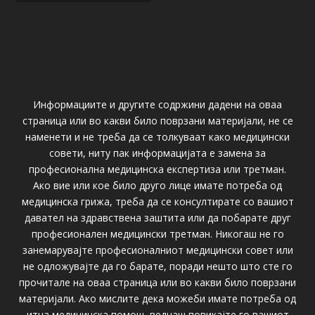
Информациите и другите содржини дадени на оваа
страница или во какви било поврзани материјали, не се
наменети и не треба да се толкуваат како медицински
совети, ниту пак информацијата е замена за
професионална медицинска експертиза или третман.
Ако вие или кое било друго лице имате потреба од
медицинска грижа, треба да се консултирате со вашиот
давател на здравствена заштита или да побарате друг
професионален медицински третман. Никогаш не го
занемарувајте професионалниот медицински совет или
не одложувајте да го барате, поради нешто што сте го
прочитале на оваа страница или во какви било поврзани
материјали. Ако мислите дека можеби имате потреба од
итна медицинска помош, веднаш повикајте го вашиот